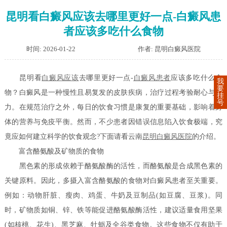
昆明看白癜风应该去哪里更好一点-白癜风患
者应该多吃什么食物
时间: 2026-01-22
作者: 昆明白癜风医院
昆明看
白癜风应该
去哪里更好一点-
白癜风患者
应该多吃什么食
我
要
物？白癜风是一种慢性且易复发的皮肤疾病，治疗过程考验耐心与毅
挂
号
力。在规范治疗之外，每日的饮食习惯是康复的重要基础，影响着身
体的营养与免疫平衡。然而，不少患者因错误信息陷入饮食极端，究
竟应如何建立科学的饮食观念?下面请看云南
昆明白癜风医院
的介绍。
富含酪氨酸及矿物质的食物
黑色素的形成依赖于酪氨酸酶的活性，而酪氨酸是合成黑色素的
关键原料。因此，多摄入富含酪氨酸的食物对白癜风患者至关重要。
例如：动物肝脏、瘦肉、鸡蛋、牛奶及豆制品(如豆腐、豆浆)。同
时，矿物质如铜、锌、铁等能促进酪氨酸酶活性，建议适量食用坚果
(如核桃、花生)、黑芝麻、牡蛎及全谷类食物。这些食物不仅有助于