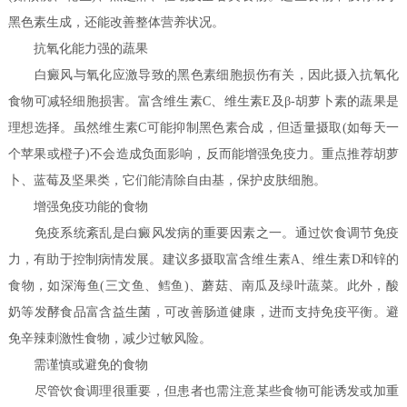
黑色素生成，还能改善整体营养状况。
抗氧化能力强的蔬果
白癜风与氧化应激导致的黑色素细胞损伤有关，因此摄入抗氧化
食物可减轻细胞损害。富含维生素C、维生素E及β-胡萝卜素的蔬果是
理想选择。虽然维生素C可能抑制黑色素合成，但适量摄取(如每天一
个苹果或橙子)不会造成负面影响，反而能增强免疫力。重点推荐胡萝
卜、蓝莓及坚果类，它们能清除自由基，保护皮肤细胞。
增强免疫功能的食物
免疫系统紊乱是白癜风发病的重要因素之一。通过饮食调节免疫
力，有助于控制病情发展。建议多摄取富含维生素A、维生素D和锌的
食物，如深海鱼(三文鱼、鳕鱼)、蘑菇、南瓜及绿叶蔬菜。此外，酸
奶等发酵食品富含益生菌，可改善肠道健康，进而支持免疫平衡。避
免辛辣刺激性食物，减少过敏风险。
需谨慎或避免的食物
尽管饮食调理很重要，但患者也需注意某些食物可能诱发或加重