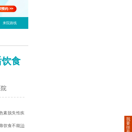
来院路线
后饮食
医院
色素脱失性疾
我
要
靠饮食不能
治
挂
号