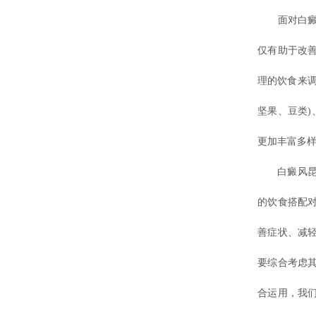
面对白癜风
仅有助于改
理的饮食来
坚果、豆类)
更加丰富多
白癜风昆明
的饮食搭配
善症状、减
要综合考虑
合运用，我