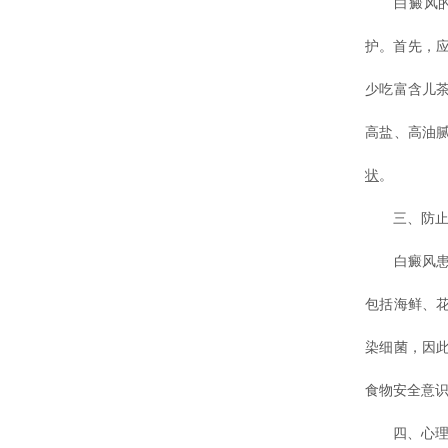
白癜风的发
护。首先，
少吃富含儿
高盐、高油
状
。
三、防止食
白癜风患者
包括海鲜、
染细菌，因
食物安全意
四、心理调