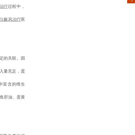
治疗
过程中，
白癜风治疗
医
定的关联。因
入量充足，蛋
中富含的维生
鱼肝油、蛋黄