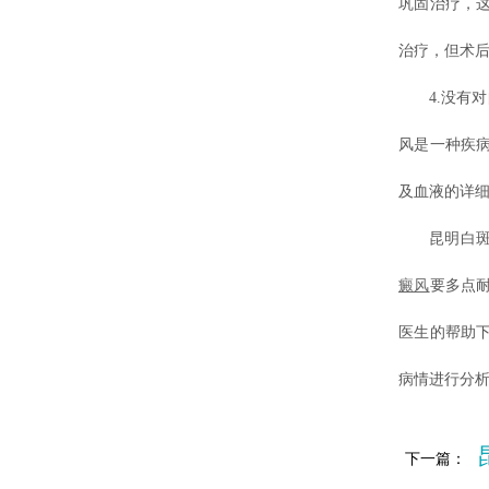
巩固治疗，
治疗，但术
4.没有对
风是一种疾
及血液的详
昆明白斑专
癜风
要多点
医生的帮助
病情进行分
下一篇：