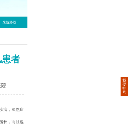
来院路线
风患者
我
要
医院
挂
号
疾病，虽然症
漫长，而且也