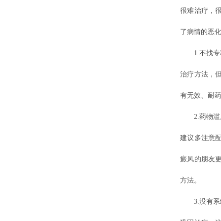
很难治疗，
了病情的恶化
1.不找专
治疗方法，
有无效、耐
2.药物滥
建议多注意
癜风的朋友
方法。
3.没有系