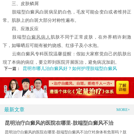
三、皮肤鳞屑
肢端型白癜风白斑病呈奶白色，毛发可能会变白或者维持正
常。肌肤上的白斑大部分对称性遍布。
四、应激反应
肢端型
白癜风病人
肌肤不同于正常皮肤，在外界稍许刺激
下，如曝晒后可能有被灼烧感、红疹子及小水泡。
云南白癜风专科医院温馨提醒：假如大家察觉自己的肌肤出
現了本病的病症，要立即到医院开展医治，避免病况加剧。
昆明市哪儿治白癜风好？如何护理肢端型白癜风
下一篇：
最新文章
MORE+
昆明治疗白癜风的医院在哪里-肢端型白癜风不治
昆明治疗白癜风的医院在哪里-肢端型白癜风不治疗对身体有危害吗？肢