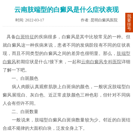
云南肢端型的白癜风是什么症状表现
我
时间: 2022-03-17
作者: 昆明白癜风医院
要
挂
号
具备
白斑特征
的疾病很多，白癜风是其中比较常见的一种。但
就白癜风这一种疾病来说，患者不同的发病阶段有不同的症状表
现，而且不同类型的白癜风之间的差异也很明显。那么，
肢端型
白癜风
初期症状是什么
?接下来，一起和
云南白癜风专科医院
详细
了解一下吧。
一、白斑颜色
病人肉眼认真观察肌肤上白斑病的颜色，一般状况肢端型白
癜风展现白、灰白色、近正常皮肤颜色三种色彩，但针对不同病
人会有些许不同。
二、白斑数量
一般说来，肢端型白癜风白斑病数量较为少。邻近的白斑结
合成不规律的大面积白块，泛发全身上下。