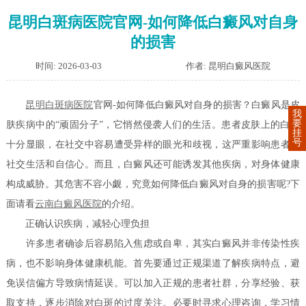
昆明白斑病医院官网-如何降低白癜风对自身
的损害
时间: 2026-03-03
作者: 昆明白癜风医院
昆明白斑病医院
官网-如何降低白癜风对自身的损害？白癜风是皮
我
要
肤疾病中的“顽固分子”，它悄然侵袭人们的生活。患者皮肤上的白斑
挂
号
十分显眼，在社交中容易遭受异样的眼光和歧视，这严重影响患者的
社交生活和自信心。而且，白癜风还可能诱发其他疾病，对身体健康
构成威胁。其危害不容小觑，究竟如何降低白癜风对自身的损害呢?下
面请看
云南白癜风医院
的介绍。
正确认识疾病，减轻心理负担
许多患者确诊后容易陷入焦虑或自卑，其实白癜风并非传染性疾
病，也不影响身体健康机能。首先要通过正规渠道了解疾病特点，避
免误信偏方导致病情延误。可以加入正规的患者社群，分享经验、获
取支持，逐步消除对白斑的过度关注。必要时寻求心理咨询，学习情