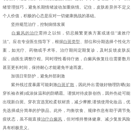
绪管理技巧，避免长期情绪波动加重病情。记住，皮肤差异并不定义
个人价值，积极的心态是应对一切健康挑战的基础。
坚持规范治疗，控制病情发展
白癜风的治疗
需持之以恒，切忌频繁更换方案或迷信“速效疗
法”。应在专业医生指导下，根据
白斑类型
、部位和分期选择个性化方
案，如光疗、药物或手术等。治疗期间定期复诊，及时反馈皮肤反
应，由医生调整疗程。同时理性看待疗效，白癜风恢复往往需要数月
甚至更长时间，保持耐心才能避免半途而废。
加强日常防护，避免外部刺激
紫外线过度暴露可能刺激
白斑扩散
，因此外出需做好物理防晒(如
穿长袖衣裤)或涂抹温和的防晒霜。谨慎对待皮肤创伤，因外伤处可能
出现新白斑。穿衣宜选宽松柔软材质，减少摩擦;谨慎使用化妆品，优
先选择成分简单的护肤品。此外，均衡饮食、规律作息有助于调节免
疫状态，虽不能直接
治疗白癜风
，但对维持整体健康、减少复发风险
具有积极意义。