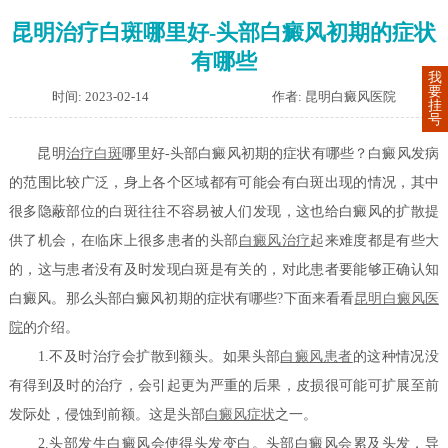
昆明治疗白斑哪里好-头部白癜风初期的症状
有哪些
我
要
时间: 2023-02-14
作者: 昆明白癜风医院
挂
号
昆明
治疗白斑
哪里好-头部白癜风初期的症状有哪些？白癜风发病
的范围比较广泛，身上各个区域都有可能会有白斑出现的情况，其中
很多隐蔽部位的白斑往往不容易被人们发现，这也给白癜风的扩散提
供了机会，在临床上很多患者的头部
白癜风治疗
起来难度都是有些大
的，这与患者没有及时发现白斑是有关的，对此患者要能够正确认知
白癜风。那么头部白癜风初期的症状有哪些?下面来看看
昆明白癜风医
院
的介绍。
1.不及时治疗会扩散到额头。如果头部
白癜风患者
的这种情况没
有得到及时的治疗，会引起更为严重的后果，皮损很可能可扩展至前
发际处，侵蚀到前额。这是头部
白癜风症状
之一。
2.头部发生白癜风会使得头发变白。头部白癜风会累及头发，导