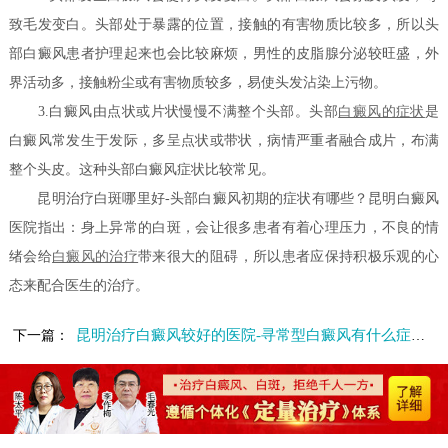
致毛发变白。头部处于暴露的位置，接触的有害物质比较多，所以头
部白癜风患者护理起来也会比较麻烦，男性的皮脂腺分泌较旺盛，外
界活动多，接触粉尘或有害物质较多，易使头发沾染上污物。
3.白癜风由点状或片状慢慢不满整个头部。头部
白癜风的症状
是
白癜风常发生于发际，多呈点状或带状，病情严重者融合成片，布满
整个头皮。这种头部白癜风症状比较常见。
昆明治疗白斑哪里好-头部白癜风初期的症状有哪些？昆明白癜风
医院指出：身上异常的白斑，会让很多患者有着心理压力，不良的情
绪会给
白癜风的治疗
带来很大的阻碍，所以患者应保持积极乐观的心
态来配合医生的治疗。
昆明治疗白癜风较好的医院-寻常型白癜风有什么症状特点
下一篇：