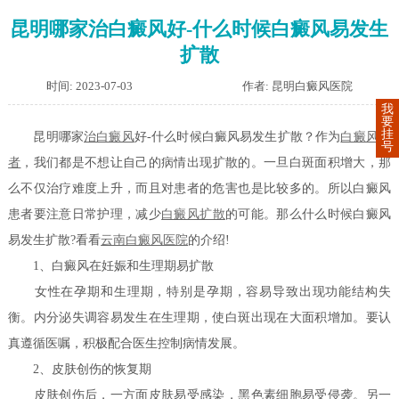
昆明哪家治白癜风好-什么时候白癜风易发生
扩散
时间: 2023-07-03
作者: 昆明白癜风医院
我
要
挂
昆明哪家
治白癜风
好-什么时候白癜风易发生扩散？作为
白癜风患
号
者
，我们都是不想让自己的病情出现扩散的。一旦白斑面积增大，那
么不仅治疗难度上升，而且对患者的危害也是比较多的。所以白癜风
患者要注意日常护理，减少
白癜风扩散
的可能。那么什么时候白癜风
易发生扩散?看看
云南白癜风医院
的介绍!
1、白癜风在妊娠和生理期易扩散
女性在孕期和生理期，特别是孕期，容易导致出现功能结构失
衡。内分泌失调容易发生在生理期，使白斑出现在大面积增加。要认
真遵循医嘱，积极配合医生控制病情发展。
2、皮肤创伤的恢复期
皮肤创伤后，一方面皮肤易受感染，黑色素细胞易受侵袭。另一